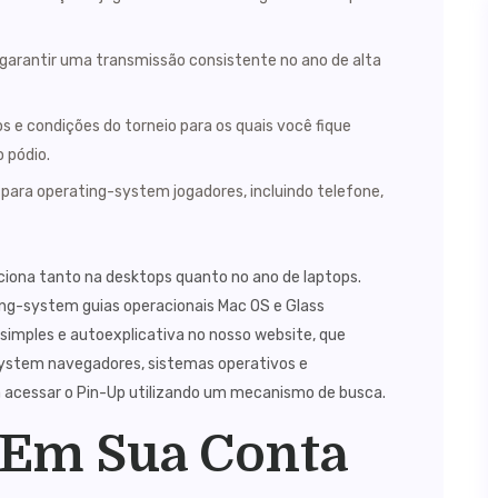
 garantir uma transmissão consistente no ano de alta
s e condições do torneio para os quais você fique
 pódio.
s para operating-system jogadores, incluindo telefone,
iona tanto na desktops quanto no ano de laptops.
ing-system guias operacionais Mac OS e Glass
imples e autoexplicativa no nosso website, que
ystem navegadores, sistemas operativos e
ra acessar o Pin-Up utilizando um mecanismo de busca.
o Em Sua Conta