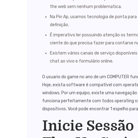
the web sem nenhum problematica.
Na Pin Ap, usamos tecnologia de ponta para
definição.
É imperativo ler possuindo atenção os termo
ciente do que precisa fazer para contarse no
Existem vários canais de serviço disponívei
chat ao vivo e formulário online.
O usuario do game no ano de um COMPUTER func
Hoje, exista software é compatível com operat
windows. Por um equipo, existe uma navegação s
funciona perfeitamente com todos operating s
dispositivos. Você pode encontrar 1 espelho pa
Inicie Sessã