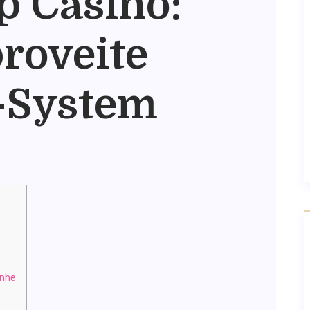
 Casino:
roveite
-System
anhe