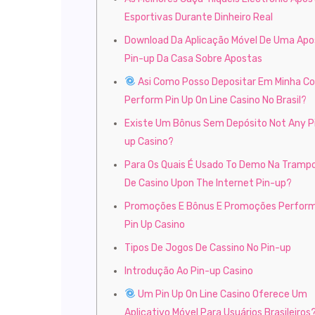
Esportivas Durante Dinheiro Real
Download Da Aplicação Móvel De Uma Apo
Pin-up Da Casa Sobre Apostas
Asi Como Posso Depositar Em Minha C
Perform Pin Up On Line Casino No Brasil?
Existe Um Bônus Sem Depósito Not Any P
up Casino?
Para Os Quais É Usado To Demo Na Trampo
De Casino Upon The Internet Pin-up?
Promoções E Bônus E Promoções Perfor
Pin Up Casino
Tipos De Jogos De Cassino No Pin-up
Introdução Ao Pin-up Casino
Um Pin Up On Line Casino Oferece Um
Aplicativo Móvel Para Usuários Brasileiros