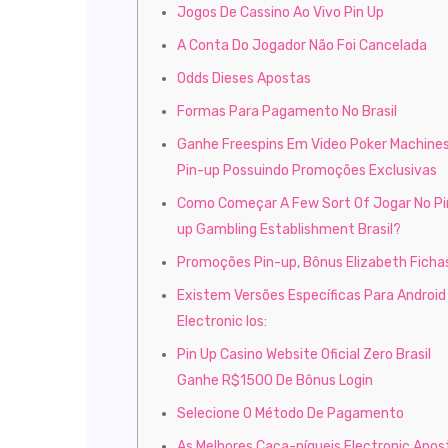
Jogos De Cassino Ao Vivo Pin Up
A Conta Do Jogador Não Foi Cancelada
Odds Dieses Apostas
Formas Para Pagamento No Brasil
Ganhe Freespins Em Video Poker Machine
Pin-up Possuindo Promoções Exclusivas
Como Começar A Few Sort Of Jogar No Pi
up Gambling Establishment Brasil?
Promoções Pin-up, Bônus Elizabeth Ficha
Existem Versões Específicas Para Android
Electronic Ios:
Pin Up Casino Website Oficial Zero Brasil
Ganhe R$1500 De Bônus Login
Selecione O Método De Pagamento
As Melhores Caça-níqueis Electronic Apos