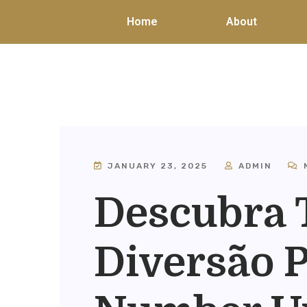
Home
About
JANUARY 23, 2025
ADMIN
Descubra 
Diversão 