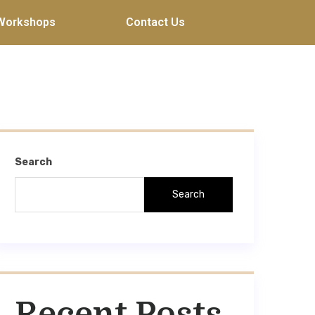
Workshops
Contact Us
Search
Search
Recent Posts